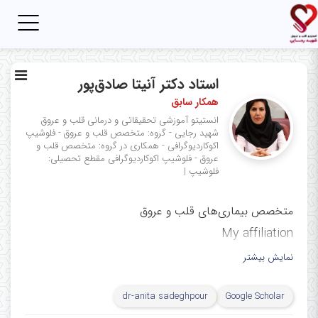
Toggle
igation
استاد دکتر آنیتا صادق‌پور
همکار سابق
انستیتو آموزشی تحقیقاتی و درمانی قلب و عروق
شهید رجایی - گروه: متخصص قلب و عروق - فلوشیپ
اکوکاردیوگرافی - همکاری در گروه: متخصص قلب و
عروق - فلوشیپ اکوکاردیوگرافی
مقطع تحصیلی:
فلوشیپ
|
متخصص بیماری‌های قلب و عروق
My affiliation
ﻣﺮﻛﺰ ﺗﺤﻘﯿﻘﺎت اﻛﻮﻛﺎردﯾﻮﮔﺮاﻓﻲ،
نمایش بیشتر
مرکز آموزشی، تحقیقاتی و درمانی
dr-anita sadeghpour
Google Scholar
قلب و عروق شهید رجایی، دانشگاه