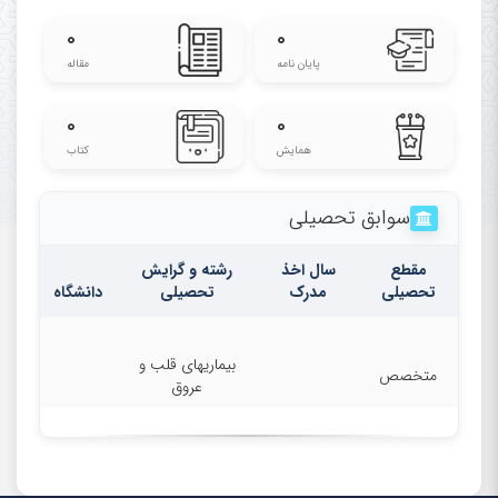
علوم پزشکی ایران، تهران، ایران
۰
۰
Echocardiography Research
پایان نامه
مقاله
Center, Rajaie Cardiovascular
۰
۰
Medical and Research Center,
همایش
کتاب
Iran University of
Medical Sciences, Tehran, Iran
سوابق تحصیلی
مقطع
سال اخذ
رشته و گرایش
تحصیلی
مدرک
تحصیلی
دانشگاه
بیماریهای قلب و
متخصص
عروق