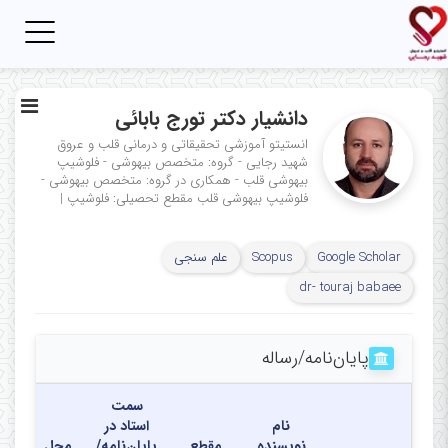
Toggle
igation
دانشیار دکتر تورج بابائی
انستیتو آموزشی تحقیقاتی و درمانی قلب و عروق
شهید رجایی - گروه: متخصص بیهوشی - فلوشیپ
بیهوشی قلب - همکاری در گروه: متخصص بیهوشی -
فلوشیپ بیهوشی قلب
مقطع تحصیلی: فلوشیپ
|
Google Scholar
Scopus
علم سنجی
dr- touraj babaee
پایان‌نامه‌/رساله
سمت
نام
استاد در
نویسنده
مقطع
پایان‌نامه/
محل
تاری