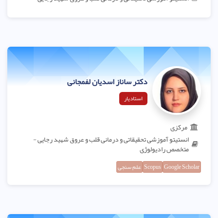
دکتر ساناز اسدیان لفمجانی
استادیار
مرکزی
انستیتو آموزشی تحقیقاتی و درمانی قلب و عروق شهید رجایی -
متخصص رادیولوژی
Google Scholar
Scopus
علم سنجی