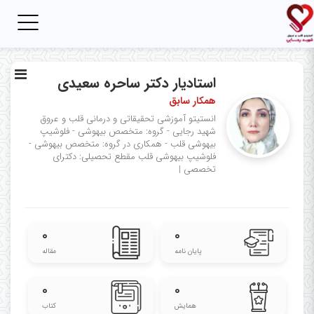
Toggle
igation
استادیار دکتر ساحره سعیدی
همکار سابق
انستیتو آموزشی تحقیقاتی و درمانی قلب و عروق
شهید رجایی - گروه: متخصص بیهوشی - فلوشیپ
بیهوشی قلب - همکاری در گروه: متخصص بیهوشی -
فلوشیپ بیهوشی قلب
مقطع تحصیلی: دکترای
تخصصی
|
۰
۰
پایان نامه
مقاله
۰
۰
همایش
کتاب