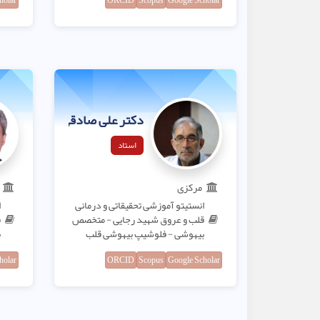
holar
ORCID
Scopus
Google Scholar
دکتر علی صادقی
استاد
مرکزی
انستیتو آموزشی تحقیقاتی و درمانی
ا
قلب و عروق شهید رجایی - متخصص
ق
بیهوشی - فلوشیپ بیهوشی قلب
ب
holar
ORCID
Scopus
Google Scholar