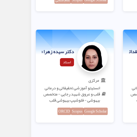
Google Scholar
Scopus
علم سنجی
قدائی
دکتر سیده زهرا فریطوس
استاد
مرکزی
انی
انستیتو آموزشی تحقیقاتی و درمانی
خصص
قلب و عروق شهید رجایی - متخصص
بیهوشی - فلوشیپ بیهوشی قلب
ORCID
Scopus
Google Scholar