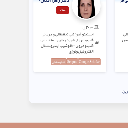
ی فر
دکتر زهرا امکان جو
استاد
مرکزی
انی
انستیتو آموزشی تحقیقاتی و درمانی
خصص
قلب و عروق شهید رجایی - متخصص
قلب و عروق - فلوشیپ اینترونشنال
الکتروفیزیولوژی
Google Scholar
Scopus
علم سنجی
ین