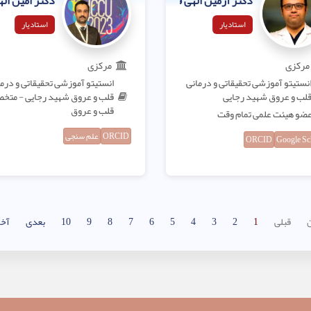
دکتر آرمین الهی فر
دکتر امین اله
استادیار
استادیار
مرکزی
مرکزی
نستیتو آموزشی تحقیقاتی و درمانی
انستیتو آموزشی تحقیقاتی و درم
لب و عروق شهید رجایی
قلب و عروق شهید رجایی - مت
قلب و عروق
ضو هیئت علمی تمام وقت
ORCID
علم سنجی
ORCID
Google Sc
ن
قبلی
1
2
3
4
5
6
7
8
9
10
بعدی
آخر