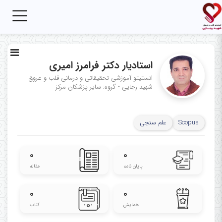
Toggle
igation
استادیار دکتر فرامرز امیری
انستیتو آموزشی تحقیقاتی و درمانی قلب و عروق
شهید رجایی - گروه: سایر پزشکان مرکز
Scopus
علم سنجی
۰
۰
پایان نامه
مقاله
۰
۰
همایش
کتاب