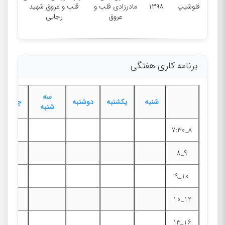
فلوشیپ
۱۳۹۸
مادرزادی قلب و
قلب و عروق شهید
عروق
رجایی
برنامه کاری هفتگی
سه
شنبه
یکشنبه
دوشنبه
چهارشنب
شنبه
8_7:30
9_8
10_9
12_10
16_13