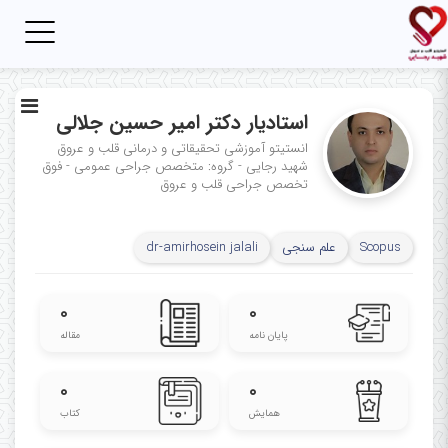
Toggle
igation
استادیار دکتر امیر حسین جلالی
انستیتو آموزشی تحقیقاتی و درمانی قلب و عروق
شهید رجایی - گروه: متخصص جراحی عمومی - فوق
تخصص جراحی قلب و عروق
Scopus
علم سنجی
dr-amirhosein jalali
۰
۰
پایان نامه
مقاله
۰
۰
همایش
کتاب