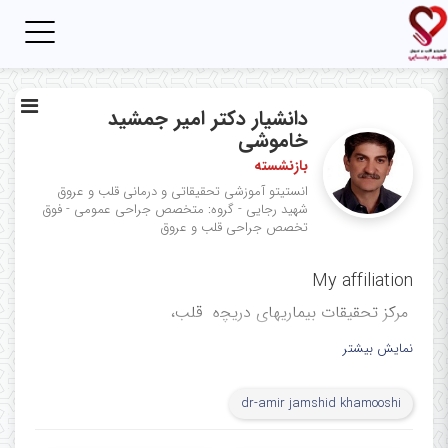
Toggle
igation
دانشیار دکتر امیر جمشید
خاموشی
بازنشسته
انستیتو آموزشی تحقیقاتی و درمانی قلب و عروق
شهید رجایی - گروه: متخصص جراحی عمومی - فوق
تخصص جراحی قلب و عروق
My affiliation
ﻣﺮﻛﺰ ﺗﺤﻘﯿﻘﺎت ﺑﯿﻤﺎرﯾﮭﺎی درﯾﭽه ﻗﻠﺐ،
مرکز آموزشی، تحقیقاتی و درمانی
نمایش بیشتر
قلب و عروق شهید رجایی، دانشگاه
dr-amir jamshid khamooshi
علوم پزشکی ایران، تهران، ایران