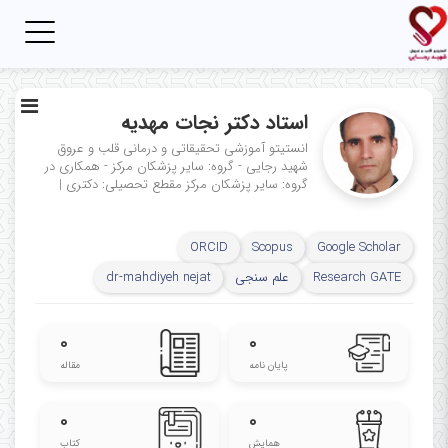
Toggle
igation
استاد دکتر نجات مهدیه
انستیتو آموزشی تحقیقاتی و درمانی قلب و عروق
شهید رجایی - گروه: سایر پزشکان مرکز - همکاری در
گروه: سایر پزشکان مرکز
مقطع تحصیلی: دکتری
|
ORCID
Scopus
Google Scholar
Research GATE
علم سنجی
dr-mahdiyeh nejat
۰
۰
پایان نامه
مقاله
۰
۰
همایش
کتاب