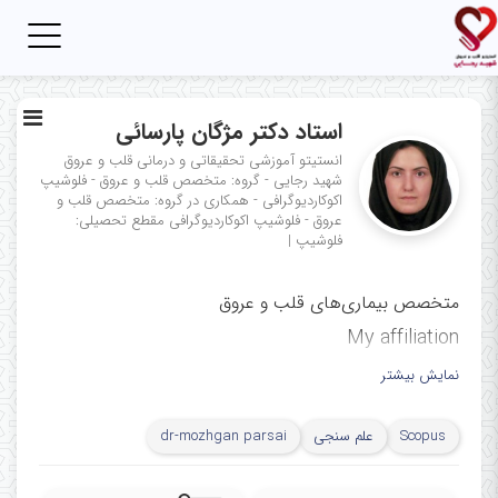
Toggle
igation
استاد دکتر مژگان پارسائی
انستیتو آموزشی تحقیقاتی و درمانی قلب و عروق
شهید رجایی - گروه: متخصص قلب و عروق - فلوشیپ
اکوکاردیوگرافی - همکاری در گروه: متخصص قلب و
عروق - فلوشیپ اکوکاردیوگرافی
مقطع تحصیلی:
فلوشیپ
|
متخصص بیماری‌های قلب و عروق
My affiliation
ﻣﺮﻛﺰ ﺗﺤﻘﯿﻘﺎت اﻛﻮﻛﺎردﯾﻮﮔﺮاﻓﻲ،
نمایش بیشتر
مرکز آموزشی، تحقیقاتی و درمانی
Scopus
علم سنجی
dr-mozhgan parsai
قلب و عروق شهید رجایی، دانشگاه
علوم پزشکی ایران، تهران، ایران