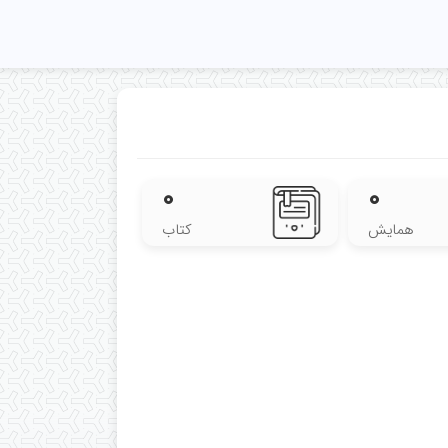
۰
۰
همایش
کتاب