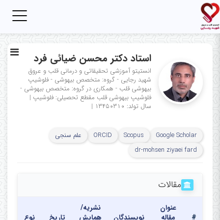
Toggle
igation
استاد دکتر محسن ضیائی فرد
انستیتو آموزشی تحقیقاتی و درمانی قلب و عروق
شهید رجایی - گروه: متخصص بیهوشی - فلوشیپ
بیهوشی قلب - همکاری در گروه: متخصص بیهوشی -
فلوشیپ بیهوشی قلب
مقطع تحصیلی: فلوشیپ
|
سال تولد: ۱۳۴۵۰۳۱۰
|
Google Scholar
Scopus
ORCID
علم سنجی
dr-mohsen ziyaei fard
مقالات
عنوان
نشریه/
#
مقاله
نویسندگان
همایش
تاریخ
نوع