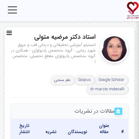
Toggle
igation
استاد دکتر مرضیه متولی
انستیتو آموزشی تحقیقاتی و درمانی قلب و عروق
شهید رجایی - گروه: متخصص رادیولوژی - همکاری در
گروه: متخصص رادیولوژی
مقطع تحصیلی: متخصص
|
Google Scholar
Scopus
علم سنجی
dr-marzie motevalli
مقالات در نشریات
عنوان
تاریخ
#
مقاله
نویسندگان
نشریه
انتشار