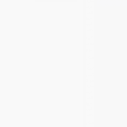
تحقیقاتی
و درمانی
قلب و
عروق
شهید
رجایی
گروه:
متخصص
رادیولوژی
همکاری
در
دانشکده:
انستیتو
آموزشی
تحقیقاتی
و درمانی
قلب و
عروق
شهید
رجایی
همکاری