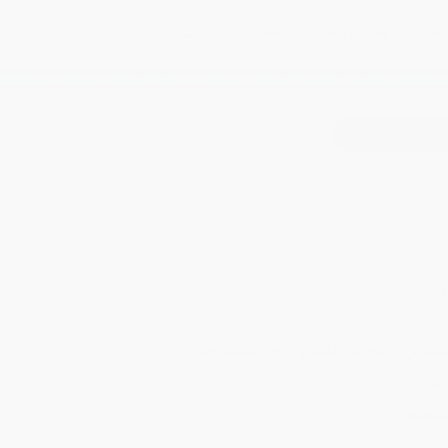
قالات در همایش ها
مقالات در نشریات
dr-marzie moteval
قیقاتی و درمانی قلب و عروق شهید رجایی
لوژی
تخصص رادیولوژی