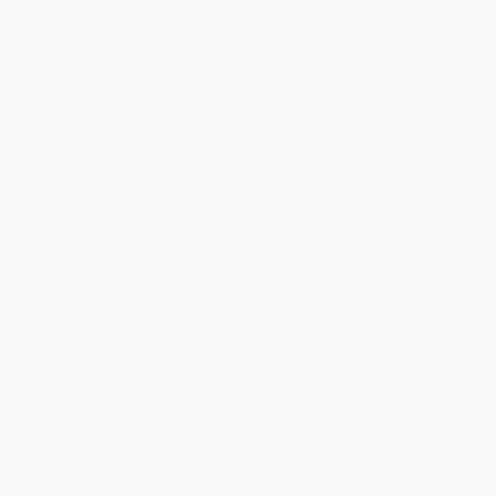
دروس
م
Google Scholar
Scopus
علم سنجی
li
دکتر مرضیه متولی
دکتر
استاد
مرضیه
متولی
انستیتو آموزشی تح
استاد
گروه: متخصص رادیو
انستیتو
همکاری در گروه: م
آموزشی